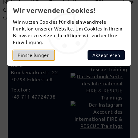
Notfallsanitäter, Einsatzleiter der Führungsstufe
Wir verwenden Cookies!
C (F5)
Geschäftsführer Strukturschmiede GmbH
Wir nutzen Cookies für die einwandfreie
Funktion unserer Website. Um Cookies in Ihrem
Browser zu setzen, benötigen wir vorher Ihre
Einwilligung.
I.F.R.T.
International FIRE & RESCUE Training GmbH
Einstellungen
Akzeptieren
Büro
Bruckenackerstr. 22
70794 Filderstadt
Telefon:
+49 711 47724738